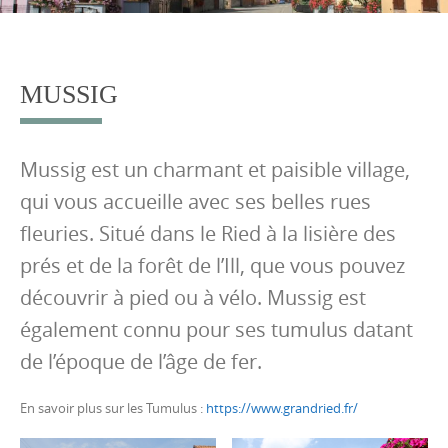
o
c
o
MUSSIG
n
t
e
Mussig est un charmant et paisible village,
n
qui vous accueille avec ses belles rues
t
fleuries. Situé dans le Ried à la lisière des
prés et de la forêt de l’Ill, que vous pouvez
découvrir à pied ou à vélo. Mussig est
également connu pour ses tumulus datant
de l’époque de l’âge de fer.
En savoir plus sur les Tumulus :
https://www.grandried.fr/