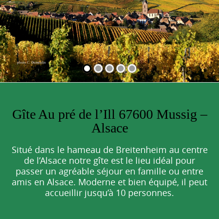
o
c
o
n
t
photo C. Dumoulin
e
n
t
Gîte Au pré de l’Ill 67600 Mussig –
Alsace
Situé dans le hameau de Breitenheim au centre
de l’Alsace notre gîte est le lieu idéal pour
passer un agréable séjour en famille ou entre
amis en Alsace. Moderne et bien équipé, il peut
accueillir jusqu’à 10 personnes.