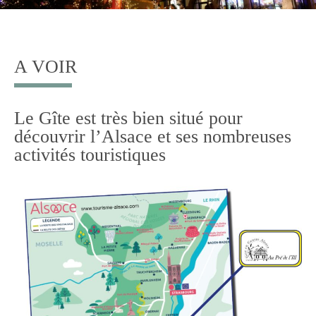
o
c
o
A VOIR
n
t
e
Le Gîte est très bien situé pour
n
découvrir l’Alsace et ses nombreuses
t
activités touristiques