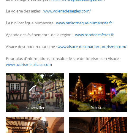
La volerie des aigles :
www.voleriedesaigles.com/
La bibliothèque humaniste :
www.bibliotheque-humaniste.fr
Agenda des événements de la région :
www.rondedesfetes.fr
Alsace destination tourisme :
www.alsace-destination-tourisme.com/
Pour plus d’informations, consulter le site de Tourisme en Alsace :
www.tourisme-alsace.com
Scherwiller
Selestat